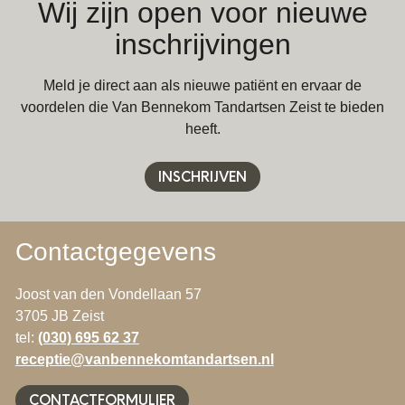
Wij zijn open voor nieuwe
inschrijvingen
Meld je direct aan als nieuwe patiënt en ervaar de
voordelen die Van Bennekom Tandartsen Zeist te bieden
heeft.
INSCHRIJVEN
Contactgegevens
Joost van den Vondellaan 57
3705 JB Zeist
tel:
(030) 695 62 37
receptie@vanbennekomtandartsen.nl
CONTACTFORMULIER