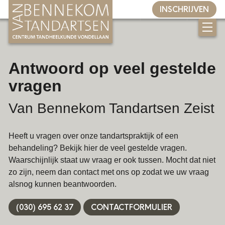
INSCHRIJVEN
Home
Antwoord op veel gestelde
Ons aanbod
vragen
Preventieve mondzorg
Van Bennekom Tandartsen Zeist
Mondhygiëne
Orthodontie
Heeft u vragen over onze tandartspraktijk of een
Implantologie
behandeling? Bekijk hier de veel gestelde vragen.
Waarschijnlijk staat uw vraag er ook tussen. Mocht dat niet
Wortelkanaalbehandeling
zo zijn, neem dan contact met ons op zodat we uw vraag
Aligners
alsnog kunnen beantwoorden.
Rejuvenate
(030) 695 62 37
CONTACTFORMULIER
Tanden bleken