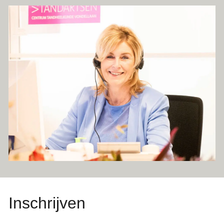
Kidsplan
Tandartscontrole
Praktijk
Team
Veelgestelde vragen
Kwaliteit
Tarieven en betalen
Werken bij
Contact
Inschrijven