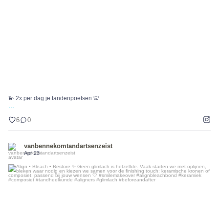
6
0
💫 2x per dag je tandenpoetsen 🦷
...
6
0
vanbennekomtandartsenzeist
Apr 23