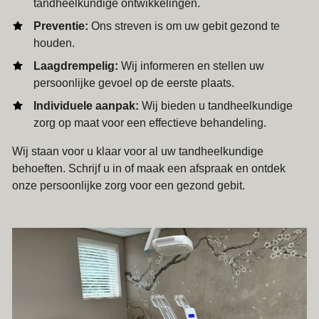
tandheelkundige ontwikkelingen.
Kidsplan
Preventie:
Ons streven is om uw gebit gezond te
Tandartscontrole
houden.
Praktijk
Laagdrempelig:
Wij informeren en stellen uw
persoonlijke gevoel op de eerste plaats.
Team
Individuele aanpak:
Wij bieden u tandheelkundige
Veelgestelde vragen
zorg op maat voor een effectieve behandeling.
Kwaliteit
Wij staan voor u klaar voor al uw tandheelkundige
Tarieven en betalen
behoeften. Schrijf u in of maak een afspraak en ontdek
onze persoonlijke zorg voor een gezond gebit.
Werken bij
Contact