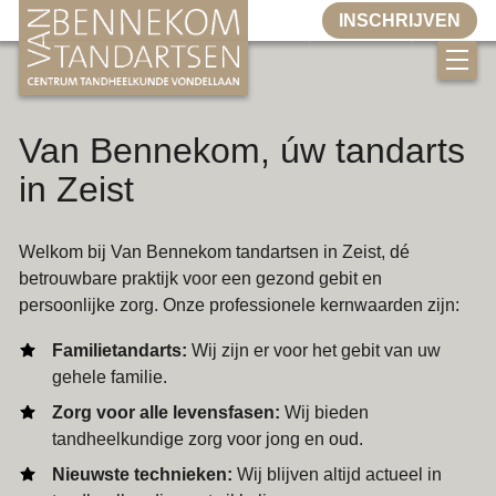
INSCHRIJVEN
Home
Van Bennekom, úw tandarts
Ons aanbod
in Zeist
Preventieve mondzorg
Mondhygiëne
Welkom bij Van Bennekom tandartsen in Zeist, dé
Orthodontie
betrouwbare praktijk voor een gezond gebit en
persoonlijke zorg. Onze professionele kernwaarden zijn:
Implantologie
Familietandarts:
Wij zijn er voor het gebit van uw
Wortelkanaalbehandeling
gehele familie.
Aligners
Zorg voor alle levensfasen:
Wij bieden
Rejuvenate
tandheelkundige zorg voor jong en oud.
Tanden bleken
Nieuwste technieken:
Wij blijven altijd actueel in