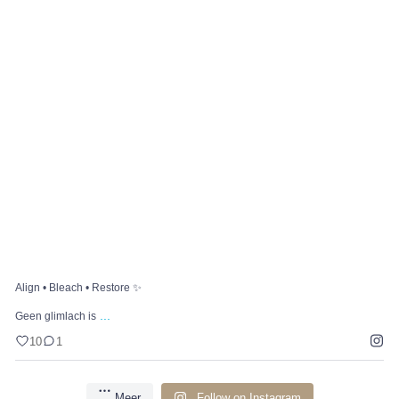
Align • Bleach • Restore ✨
...
Geen glimlach is
10
1
Align • Bleach • Restore ✨
...
Geen glimlach is
10
1
Meer
Follow on Instagram