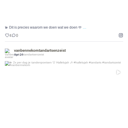
...
💫 Dit is precies waarom we doen wat we doen 🫶
4
0
vanbennekomtandartsenzeist
Apr 24
💫 2x per dag je tandenpoetsen 🦷
...