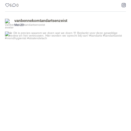
6
0
vanbennekomtandartsenzeist
Mei 20
...
💫 Dit is precies waarom we doen wat we doen 🫶
4
0