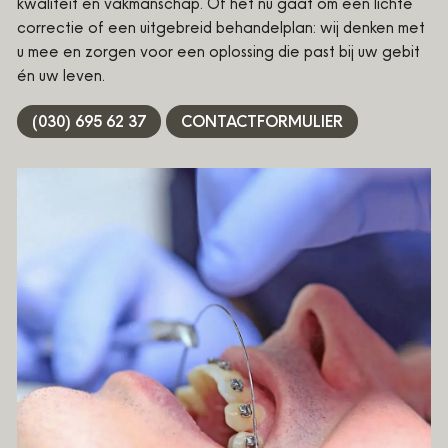
kwaliteit en vakmanschap. Of het nu gaat om een lichte
Kidsplan
correctie of een uitgebreid behandelplan: wij denken met
Tandartscontrole
u mee en zorgen voor een oplossing die past bij uw gebit
én uw leven.
Praktijk
(030) 695 62 37
CONTACTFORMULIER
Team
Veelgestelde vragen
Kwaliteit
Tarieven en betalen
Werken bij
Contact