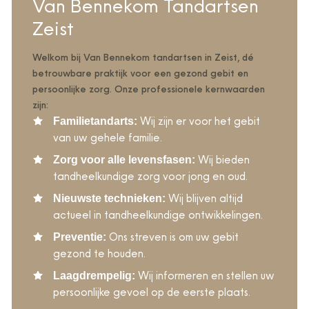
Van Bennekom Tandartsen
Zeist
Welkom bij Van Bennekom tandartsen in Zeist, dé
betrouwbare praktijk voor een gezond gebit en
persoonlijke zorg. Onze professionele kernwaarden
zijn:
Wij zijn er voor het gebit
Familietandarts:
van uw gehele familie.
Wij bieden
Zorg voor alle levensfasen:
tandheelkundige zorg voor jong en oud.
Wij blijven altijd
Nieuwste technieken:
actueel in tandheelkundige ontwikkelingen.
Ons streven is om uw gebit
Preventie:
gezond te houden.
Wij informeren en stellen uw
Laagdrempelig:
persoonlijke gevoel op de eerste plaats.