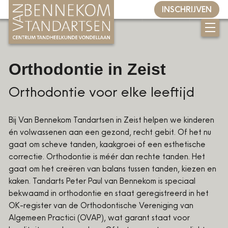
INSCHRIJVEN
Home
Orthodontie in Zeist
Ons aanbod
Orthodontie voor elke leeftijd
Preventieve mondzorg
Mondhygiëne
Bij Van Bennekom Tandartsen in Zeist helpen we kinderen
Orthodontie
én volwassenen aan een gezond, recht gebit. Of het nu
Implantologie
gaat om scheve tanden, kaakgroei of een esthetische
correctie. Orthodontie is méér dan rechte tanden. Het
Wortelkanaalbehandeling
gaat om het creëren van balans tussen tanden, kiezen en
Aligners
kaken. Tandarts Peter Paul van Bennekom is speciaal
bekwaamd in orthodontie en staat geregistreerd in het
Rejuvenate
OK-register van de Orthodontische Vereniging van
Tanden bleken
Algemeen Practici (OVAP), wat garant staat voor